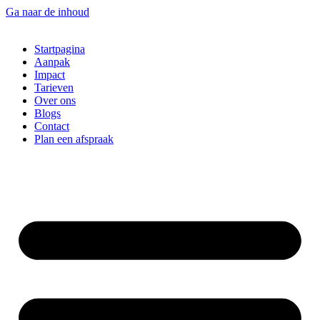
Ga naar de inhoud
Startpagina
Aanpak
Impact
Tarieven
Over ons
Blogs
Contact
Plan een afspraak